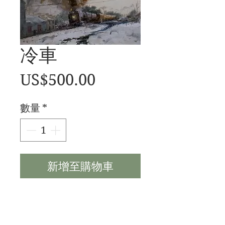
冷車
價
US$500.00
格
數量
*
新增至購物車
為我的班級畫的 16x20 油
畫 已售