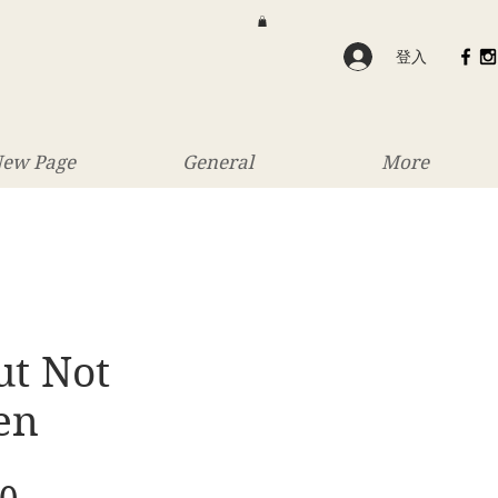
登入
ew Page
General
More
ut Not
en