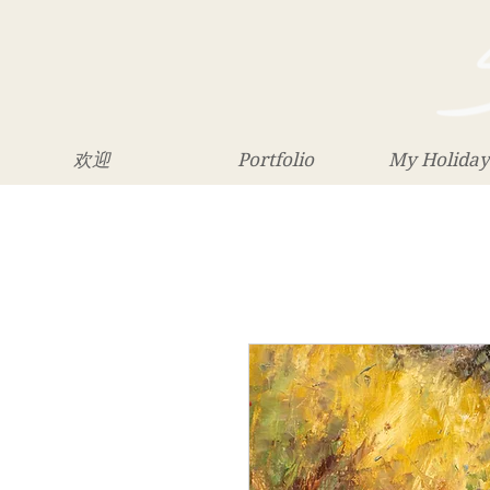
欢迎
Portfolio
My Holiday