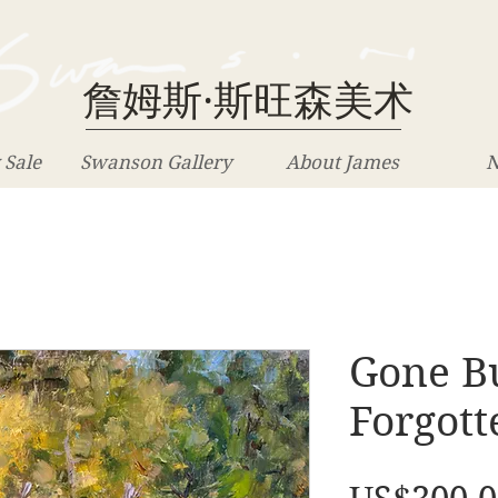
詹姆斯·斯旺森美术
 Sale
Swanson Gallery
About James
N
Gone B
Forgott