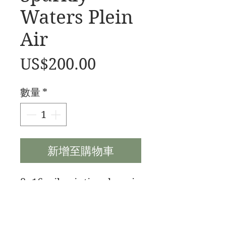
Waters Plein
Air
價
US$200.00
格
數量
*
新增至購物車
8x16 oil painting done in
Plein Air style.